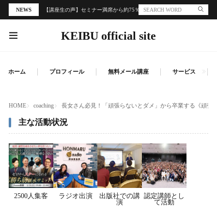
NEWS
【講座生の声】セミナー満席から約75％の個別面談誘導と300万円の売
KEIBU official site
ホーム
プロフィール
無料メール講座
サービス
HOME
coaching
長女さん必見！「頑張らないとダメ」から卒業する《頑張
主な活動状況
2500人集客
ラジオ出演
出版社での講
認定講師とし
演
て活動